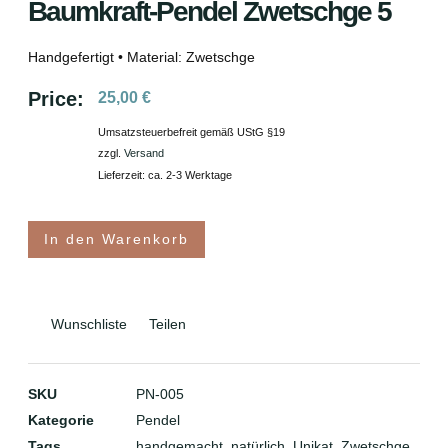
Baumkraft-Pendel Zwetschge 5
Handgefertigt • Material: Zwetschge
Price:
25,00
€
Umsatzsteuerbefreit gemäß UStG §19
zzgl.
Versand
Lieferzeit: ca. 2-3 Werktage
In den Warenkorb
Wunschliste
Teilen
SKU
PN-005
Kategorie
Pendel
Tags
handgemacht
,
natürlich
,
Unikat
,
Zwetschge