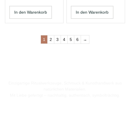
In den Warenkorb
In den Warenkorb
1
2
3
4
5
6
→
Einzigartige Ritualwerkzeuge, Schmuck & Kunsthandwerk aus
natürlichen Materialien.
Mit Liebe gefertigt – nachhaltig, authentisch, symbolträchtig.
Nützliches
Startseite