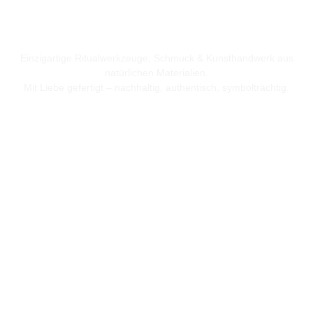
Einzigartige Ritualwerkzeuge, Schmuck & Kunsthandwerk aus
natürlichen Materialien.
Mit Liebe gefertigt – nachhaltig, authentisch, symbolträchtig.
Nützliches
Startseite
Shop
Über uns
Instagram
Rechtliches
Datenschutzerklärung
Impressum