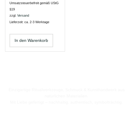
Umsatzsteuerbefreit gemäß UStG
§19
zzgl.
Versand
Lieferzeit: ca. 2-3 Werktage
In den Warenkorb
Einzigartige Ritualwerkzeuge, Schmuck & Kunsthandwerk aus
natürlichen Materialien.
Mit Liebe gefertigt – nachhaltig, authentisch, symbolträchtig.
Nützliches